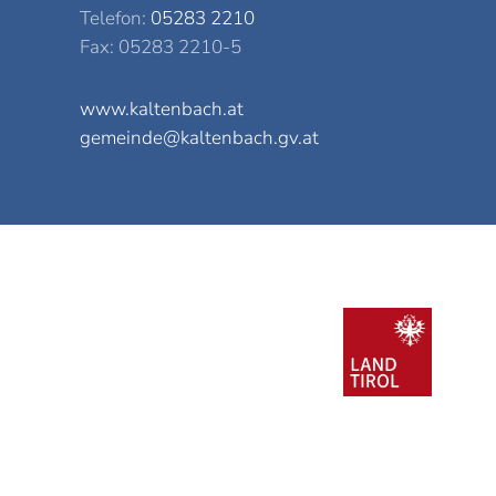
Telefon:
05283 2210
Fax: 05283 2210-5
www.kaltenbach.at
gemeinde@kaltenbach.gv.at