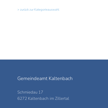
> zurück zur Kategorieauswahl
Gemeindeamt Kaltenbach
Schmiedau 17
6272 Kaltenbach im Zillertal