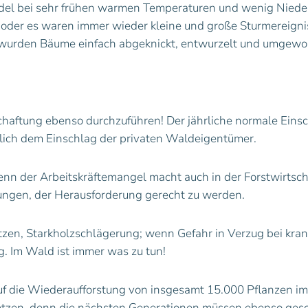
del bei sehr frühen warmen Temperaturen und wenig Niede
 oder es waren immer wieder kleine und große Sturmereign
e wurden Bäume einfach abgeknickt, entwurzelt und umgewo
aftung ebenso durchzuführen! Der jährliche normale Einsch
ich dem Einschlag der privaten Waldeigentümer.
nn der Arbeitskräftemangel macht auch in der Forstwirtscha
elungen, der Herausforderung gerecht zu werden.
tzen, Starkholzschlägerung; wenn Gefahr in Verzug bei kra
. Im Wald ist immer was zu tun!
uf die Wiederaufforstung von insgesamt 15.000 Pflanzen i
etzen, denn die nächsten Generationen müssen ebenso gesc