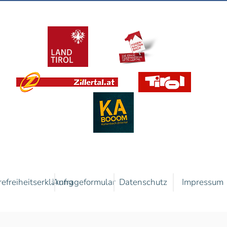
refreiheitserklärung
Anfrageformular
Datenschutz
Impressum