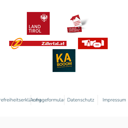
refreiheitserklärung
Anfrageformular
Datenschutz
Impressum